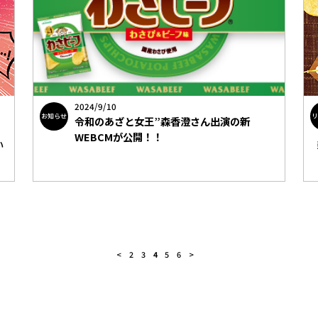
2024/9/10
お知らせ
令和のあざと女王”森香澄さん出演の新
WEBCMが公開！！
い
<
2
3
4
5
6
>