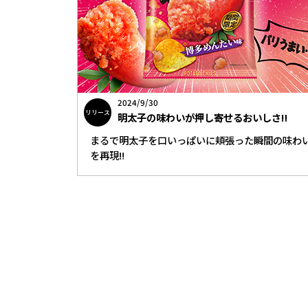
2024/9/30
リリース
明太子の味わいが押し寄せるおいしさ‼
まるで明太子を口いっぱいに頬張った瞬間の味わ
を再現‼