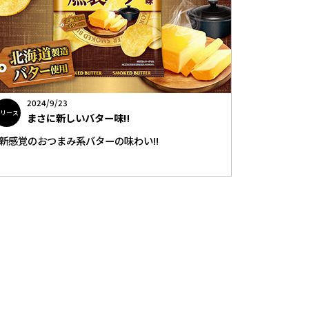
2024/9/23
リリース
まさに新しいバター味‼
新感覚のおつまみ系バターの味わい‼