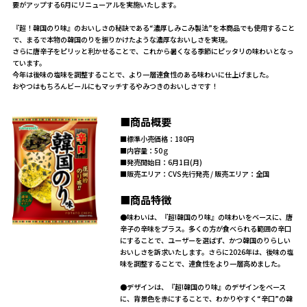
要がアップする6月にリニューアルを実施いたします。
『超！韓国のり味』のおいしさの秘訣である“濃厚しみこみ製法”を本商品でも使用すること
で、まるで本物の韓国のりを振りかけたような濃厚なおいしさを実現。
さらに唐辛子をピリッと利かせることで、これから暑くなる季節にピッタリの味わいとなっ
ています。
今年は後味の塩味を調整することで、より一層連食性のある味わいに仕上げました。
おやつはもちろんビールにもマッチするやみつきのおいしさです！
■商品概要
■標準小売価格：180円
■内容量：50ｇ
■発売開始日：6月1日(月)
■販売エリア：CVS先行発売 / 販売エリア：全国
■商品特徴
●味わいは、『超!韓国のり味』の味わいをベースに、唐
辛子の辛味をプラス。多くの方が食べられる範囲の辛口
にすることで、ユーザーを選ばず、かつ韓国のりらしい
おいしさを訴求いたします。さらに2026年は、後味の塩
味を調整することで、連食性をより一層高めました。
●デザインは、『超!韓国のり味』のデザインをベース
に、背景色を赤にすることで、わかりやすく“辛口”の韓