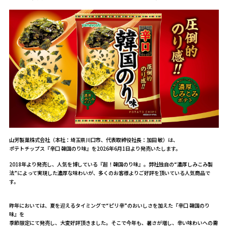
山芳製菓株式会社（本社：埼玉県川口市、代表取締役社長：加田 敏）は、
ポテトチップス『辛口 韓国のり味』を2026年6月1日より発売いたします。
2018年より発売し、人気を博している『超！韓国のり味』。弊社独自の“濃厚しみこみ製
法”によって実現した濃厚な味わいが、多くのお客様よりご好評を頂いている人気商品で
す。
昨年においては、夏を迎えるタイミングで“ピリ辛”のおいしさを加えた『辛口 韓国のり
味』を
季節限定にて発売し、大変好評頂きました。そこで今年も、暑さが増し、辛い味わいへの需